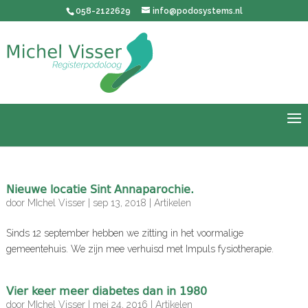
058-2122629
info@podosystems.nl
Nieuwe locatie Sint Annaparochie.
door
MIchel Visser
|
sep 13, 2018
|
Artikelen
Sinds 12 september hebben we zitting in het voormalige
gemeentehuis. We zijn mee verhuisd met Impuls fysiotherapie.
Vier keer meer diabetes dan in 1980
door
MIchel Visser
|
mei 24, 2016
|
Artikelen